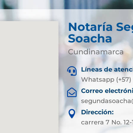
Notaría S
Soacha
Cundinamarca
Líneas de atenc

Whatsapp (+57) 
Correo electrón

segundasoacha@
Dirección:

carrera 7 No. 12