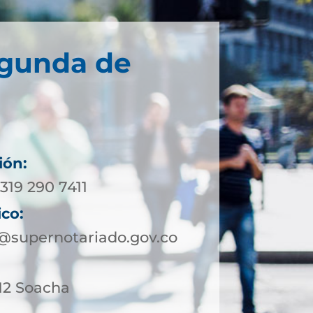
egunda de
ión:
319 290 7411
ico:
supernotariado.gov.co
-12 Soacha