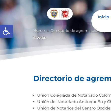
Inicio
Abrir barra de herramientas
Home
Directorio de agremiaciones, as
9
interés
Directorio de agrem
Unión Colegiada de Notariado Colom
Unión del Notariado Antioqueño y 
Unión de Notarios del Centro Occi