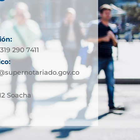
ión:
319 290 7411
ico:
supernotariado.gov.co
-12 Soacha