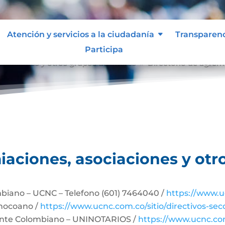
Atención y servicios a la ciudadanía
Transparen
Participa
ociaciones y otros grupos de interés
Directorio de agrem
9
iaciones, asociaciones y otr
biano – UCNC – Telefono (601) 7464040 /
https://www.u
Chocoano /
https://www.ucnc.com.co/sitio/directivos-sec
dente Colombiano – UNINOTARIOS /
https://www.ucnc.com.