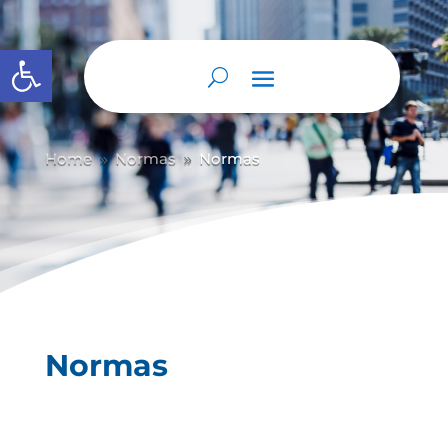
Abrir barra de herramientas
Home
Normas
Normas
9
9
Normas