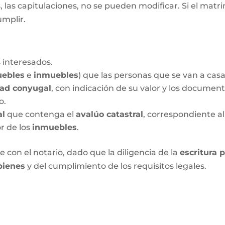
las capitulaciones, no se pueden modificar. Si el matrim
umplir.
 interesados.
ebles
e
inmuebles
) que las personas que se van a cas
dad conyugal
, con indicación de su valor y los documen
o.
al
que contenga el
avalúo catastral
, correspondiente al
or de los
inmuebles
.
 con el notario, dado que la diligencia de la
escritura 
bienes
y del cumplimiento de los requisitos legales.