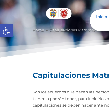
Inicio
Abrir barra de herramientas
Home
Capitulaciones Matrimoniales
9
Capitulaciones Mat
Son los acuerdos que hacen las person
tienen o podrán tener, para incluirlos 
capitulaciones se deben hacer ante no