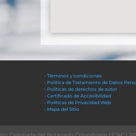
• Términos y condiciones
• Política de Tratamiento de Datos Pers
• Políticas de derechos de autor
• Certificado de Accesibilidad
• Políticas de Privacidad Web
• Mapa del Sitio
ón Colegiada del Notariado Colombiano UCNC | 20