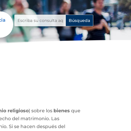
cia
io religioso
) sobre los
bienes
que
echo del matrimonio. Las
nio. Si se hacen después del