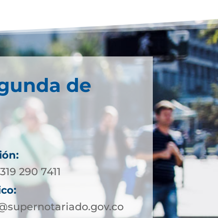
egunda de
ión:
319 290 7411
ico:
supernotariado.gov.co