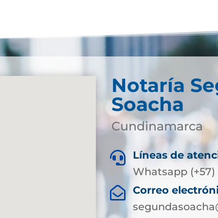
Notaría S
Soacha
Cundinamarca
Líneas de atenc

Whatsapp (+57) 
Correo electrón

segundasoacha@