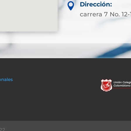
Dirección:

carrera 7 No. 12
onales
22