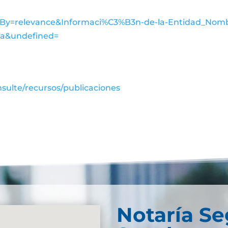
rtBy=relevance&Informaci%C3%B3n-de-la-Entidad_Nomb
a&undefined=
sulte/recursos/publicaciones
Notaría S