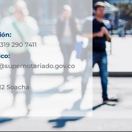
ión:
319 290 7411
ico:
supernotariado.gov.co
-12 Soacha