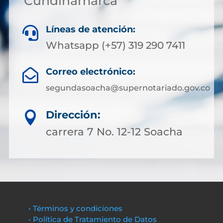
Cundinamarca
Líneas de atención:

Whatsapp (+57) 319 290 7411
Correo electrónico:

segundasoacha@supernotariado.gov.co
Dirección:

carrera 7 No. 12-12 Soacha
• Términos y condiciones
• Política de Tratamiento de Datos