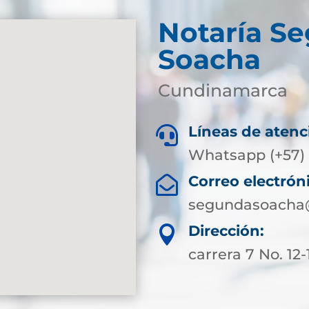
Notaría S
Soacha
Cundinamarca
Líneas de atenc

Whatsapp (+57) 
Correo electrón

segundasoacha@
Dirección:

carrera 7 No. 12