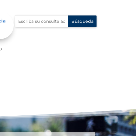
cia
o