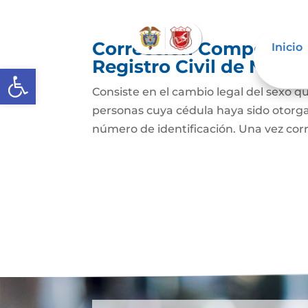
Corrección Componente
Inicio
Registro Civil de Naci
Abrir barra de herramientas
Consiste en el cambio legal del sexo qu
personas cuya cédula haya sido otorg
número de identificación. Una vez cor