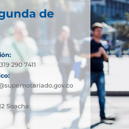
egunda de
ión:
319 290 7411
ico:
supernotariado.gov.co
-12 Soacha