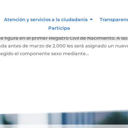
 de Identidad Sexual en el
Atención y servicios a la ciudadanía
Transparen
miento
Participa
e figura en el primer Registro Civil de Nacimiento. A las
ada antes de marzo de 2.000 les será asignado un nuev
regido el componente sexo mediante...