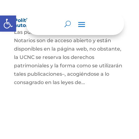
Abrir barra de herramientas
Política de derechos de autor y/o
autorización de uso sobre los contenidos
Las publicaciones de la UCNC y de los
Notarios son de acceso abierto y están
disponibles en la página web, no obstante,
la UCNC se reserva los derechos
patrimoniales y la forma como se utilizarán
tales publicaciones–, acogiéndose a lo
consagrado en las leyes de...