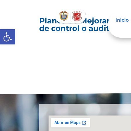
Planes de Mejoramiento
Inicio
de control o auditoría 
Abrir barra de herramientas