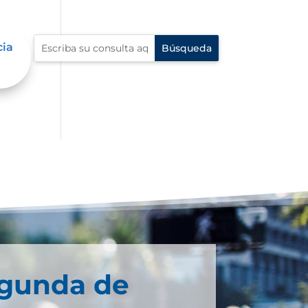
cia
egunda de