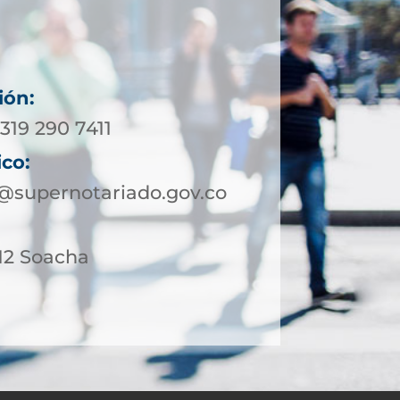
ión:
319 290 7411
ico:
supernotariado.gov.co
-12 Soacha