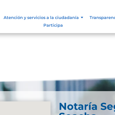
 vigentes exigidos por los entes
Atención y servicios a la ciudadanía
Transparen
externos o internos.
Participa
Notaría S