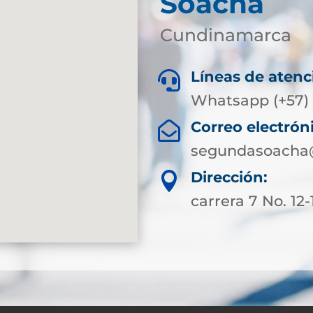
Soacha
Cundinamarca
Líneas de atenc

Whatsapp (+57) 
Correo electrón

segundasoacha@
Dirección:

carrera 7 No. 12