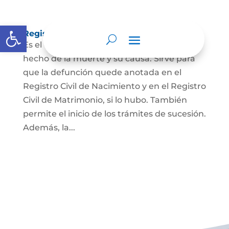
Abrir barra de herramientas
Registro Civil de Defunción
Es el documento público que prueba el
hecho de la muerte y su causa. Sirve para
que la defunción quede anotada en el
Registro Civil de Nacimiento y en el Registro
Civil de Matrimonio, si lo hubo. También
permite el inicio de los trámites de sucesión.
Además, la...