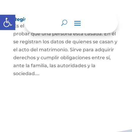
Abrir barra de herramientas
Registro Civil de Matrimonio
Es el documento público necesario para
probar que una persona está casada. En él
se registran los datos de quienes se casan y
el acto del matrimonio. Sirve para adquirir
derechos y cumplir obligaciones entre sí,
ante la familia, las autoridades y la
sociedad....