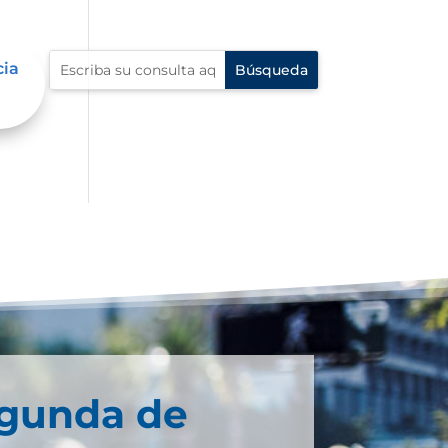
cia
egunda de