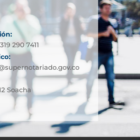
ión:
319 290 7411
ico:
supernotariado.gov.co
-12 Soacha