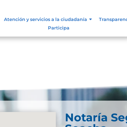
imientos Administrativos y
Atención y servicios a la ciudadanía
Transparen
información pública.
Participa
Notaría S