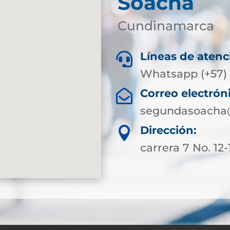
Soacha
Cundinamarca
Líneas de atenc

Whatsapp (+57) 
Correo electrón

segundasoacha@
Dirección:

carrera 7 No. 12