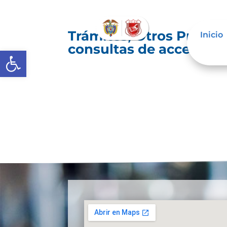
Trámites, Otros Proced
Inicio
consultas de acceso a 
Abrir barra de herramientas