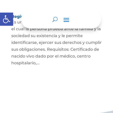
Abrir barra de herramientas
Registro Civil de Nacimiento
Es un documento indispensable mediante
el cual la persona prueba ante la familia y la
sociedad su existencia y le permite
identificarse, ejercer sus derechos y cumplir
sus obligaciones. Requisitos: Certificado de
nacido vivo dado por el médico, centro
hospitalario,...